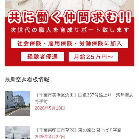
最新空き看板情報
【千葉市美浜区浜田】国道357号線上り 湾岸習志
野手前
2026年5月18日
【千葉県印西市草深】東の原公園そばＴ字路
2026年4月22日