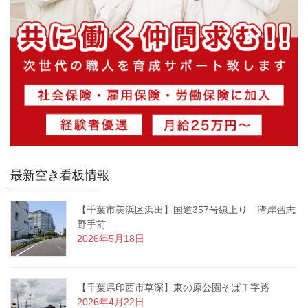
最新空き看板情報
【千葉市美浜区浜田】国道357号線上り 湾岸習志
野手前
2026年5月18日
【千葉県印西市草深】東の原公園そばＴ字路
2026年4月22日