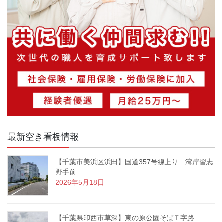
最新空き看板情報
【千葉市美浜区浜田】国道357号線上り 湾岸習志
野手前
2026年5月18日
【千葉県印西市草深】東の原公園そばＴ字路