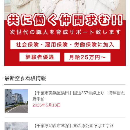
最新空き看板情報
【千葉市美浜区浜田】国道357号線上り 湾岸習志
野手前
2026年5月18日
【千葉県印西市草深】東の原公園そばＴ字路