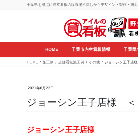
コ
ナ
千葉県を拠点に野立看板の設置場所探しからデザイン・製作・施工
ン
ビ
テ
ゲ
ン
ー
ツ
シ
に
ョ
移
ン
HOME
千葉市内空看板情報
千葉県
動
に
移
HOME
施工例
店舗看板施工例
その他
ジョーシン王子店様
動
2021年6月22日
ジョーシン王子店様 ＜
ジョーシン王子店様