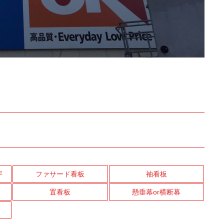
字
ファサード看板
袖看板
置看板
懸垂幕or横断幕