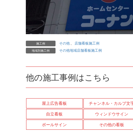
その他
、
店舗看板施工例
施工例
その他地域店舗看板施工例
地域別施工例
他の施工事例はこちら
屋上広告看板
チャンネル・カルプ文
自立看板
ウィンドウサイン
ポールサイン
その他の看板