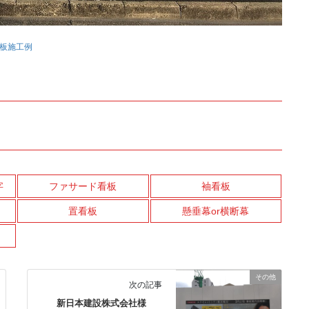
板施工例
字
ファサード看板
袖看板
置看板
懸垂幕or横断幕
その他
次の記事
新日本建設株式会社様