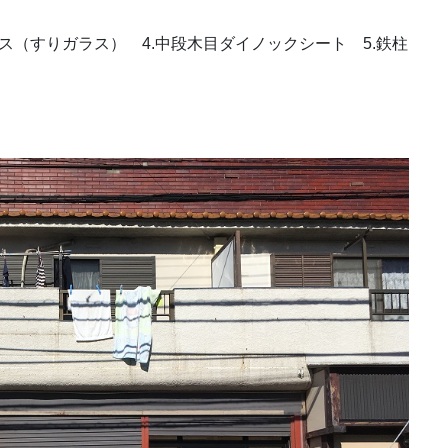
ラス（すりガラス） 4.中段木目ダイノックシート 5.鉄柱