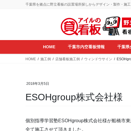
コ
ナ
千葉県を拠点に野立看板の設置場所探しからデザイン・製作・施工
ン
ビ
テ
ゲ
ン
ー
ツ
シ
に
ョ
移
ン
HOME
千葉市内空看板情報
千葉県
動
に
移
HOME
施工例
店舗看板施工例
ウィンドウサイン
ESOHg
動
2018年3月5日
ESOHgroup株式会社様
個別指導学習塾ESOHgroup株式会社様が船橋
全て施工させて頂きました。